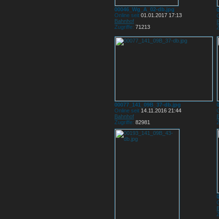
00046_Wg_A_02-db.jpg
Online seit
01.01.2017 17:13
O
Bahnhof
Zugriffe:
71213
Z
00077_141_09B_37-db.jpg
Online seit
14.11.2016 21:44
O
Bahnhof
Zugriffe:
82981
Z
O
Z