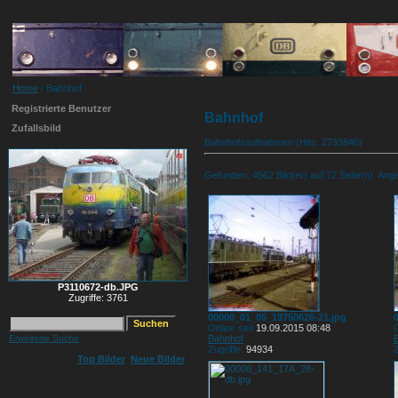
Home
/ Bahnhof
Registrierte Benutzer
Bahnhof
Zufallsbild
Bahnhofsaufnahmen (Hits: 2733840)
Gefunden: 4562 Bild(er) auf 72 Seite(n). Angez
P3110672-db.JPG
Zugriffe: 3761
00000_01_05_19750626-21.jpg
Online seit
19.09.2015 08:48
O
Erweiterte Suche
Bahnhof
Zugriffe:
94934
Z
Top Bilder
Neue Bilder