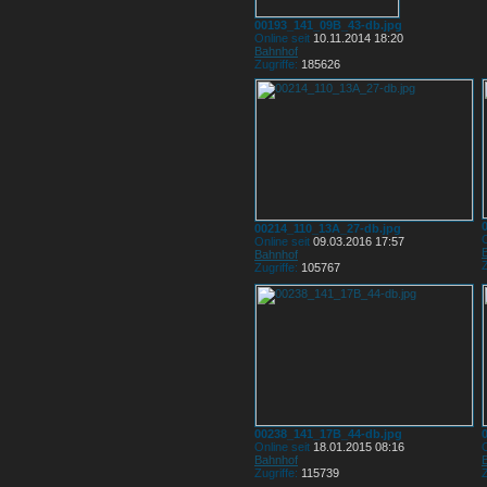
00193_141_09B_43-db.jpg
Online seit
10.11.2014 18:20
Bahnhof
Zugriffe:
185626
00214_110_13A_27-db.jpg
O
Online seit
09.03.2016 17:57
Bahnhof
Z
Zugriffe:
105767
00238_141_17B_44-db.jpg
Online seit
18.01.2015 08:16
O
Bahnhof
Zugriffe:
115739
Z