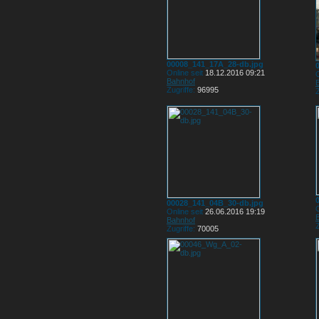
00008_141_17A_28-db.jpg
Online seit
18.12.2016 09:21
O
Bahnhof
Zugriffe:
96995
Z
00028_141_04B_30-db.jpg
O
Online seit
26.06.2016 19:19
Bahnhof
Z
Zugriffe:
70005