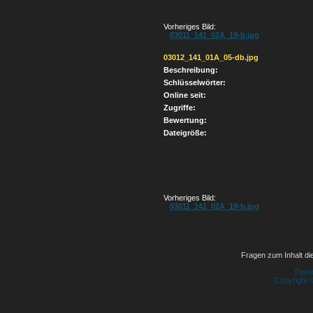
Vorheriges Bild:
03011_141_02A_19-b.jpg
03012_141_01A_05-db.jpg
Beschreibung:
Schlüsselwörter:
Online seit:
Zugriffe:
Bewertung:
Dateigröße:
Vorheriges Bild:
03011_141_02A_19-b.jpg
Fragen zum Inhalt die
Powe
Copyright