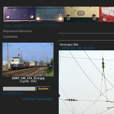
Home
/
Strecke
/ 03012_141_01A_05-db.jpg
Registrierte Benutzer
Zufallsbild
Vorheriges Bild:
03011_141_02A_19-b.jpg
15287_140_17A_21-b.jpg
Zugriffe: 2562
Erweiterte Suche
Top Bilder
Neue Bilder