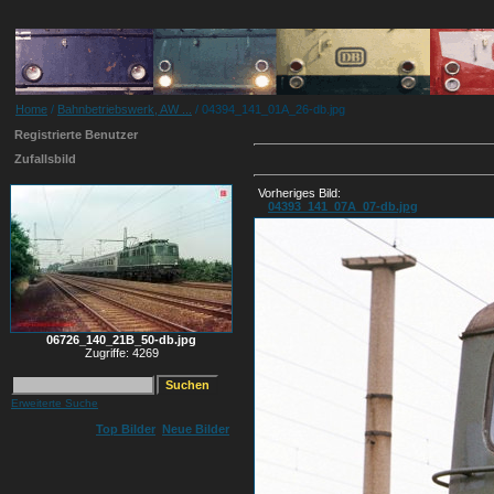
Home
/
Bahnbetriebswerk, AW ...
/ 04394_141_01A_26-db.jpg
Registrierte Benutzer
Zufallsbild
Vorheriges Bild:
04393_141_07A_07-db.jpg
06726_140_21B_50-db.jpg
Zugriffe: 4269
Erweiterte Suche
Top Bilder
Neue Bilder