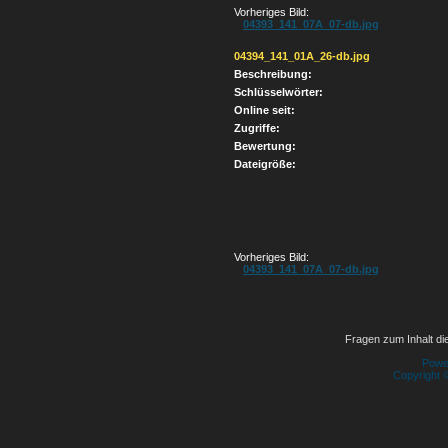
Vorheriges Bild:
04393_141_07A_07-db.jpg
04394_141_01A_26-db.jpg
Beschreibung:
Schlüsselwörter:
Online seit:
Zugriffe:
Bewertung:
Dateigröße:
Vorheriges Bild:
04393_141_07A_07-db.jpg
Fragen zum Inhalt die
Powe
Copyright