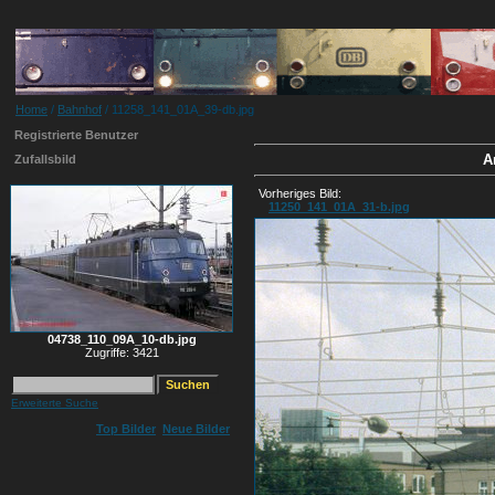
Home
/
Bahnhof
/ 11258_141_01A_39-db.jpg
Registrierte Benutzer
A
Zufallsbild
Vorheriges Bild:
11250_141_01A_31-b.jpg
04738_110_09A_10-db.jpg
Zugriffe: 3421
Erweiterte Suche
Top Bilder
Neue Bilder