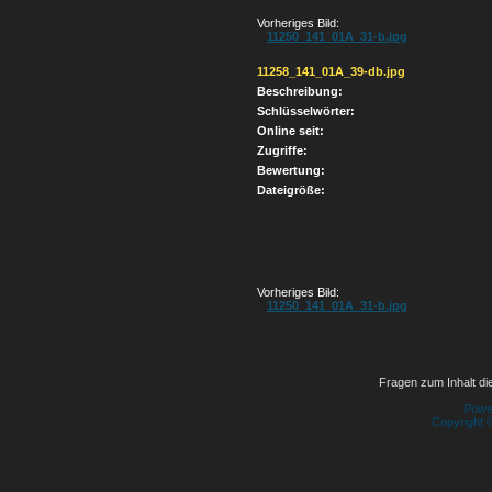
Vorheriges Bild:
11250_141_01A_31-b.jpg
11258_141_01A_39-db.jpg
Beschreibung:
Schlüsselwörter:
Online seit:
Zugriffe:
Bewertung:
Dateigröße:
Vorheriges Bild:
11250_141_01A_31-b.jpg
Fragen zum Inhalt die
Powe
Copyright