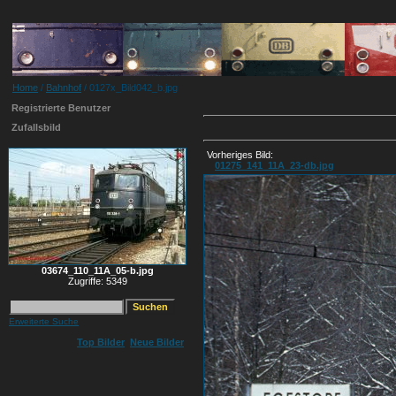
Home
/
Bahnhof
/ 0127x_Bild042_b.jpg
Registrierte Benutzer
Zufallsbild
Vorheriges Bild:
01275_141_11A_23-db.jpg
03674_110_11A_05-b.jpg
Zugriffe: 5349
Erweiterte Suche
Top Bilder
Neue Bilder