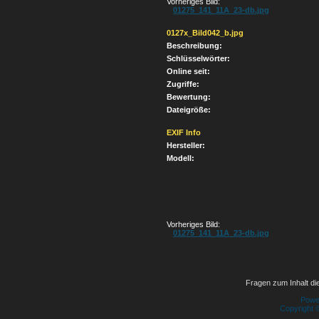
Vorheriges Bild:
01275_141_11A_23-db.jpg
0127x_Bild042_b.jpg
Beschreibung:
Schlüsselwörter:
Online seit:
Zugriffe:
Bewertung:
Dateigröße:
EXIF Info
Hersteller:
Modell:
Vorheriges Bild:
01275_141_11A_23-db.jpg
Fragen zum Inhalt die
Powe
Copyright