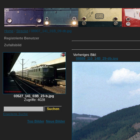
Home
/
Strecke
/ 08907_141_01B_09-db.jpg
Registrierte Benutzer
Zufallsbild
Vorheriges Bild:
08889_110_14B_29-db.jpg
03527_141_03B_23-b.jpg
Zugriffe: 4028
Erweiterte Suche
Top Bilder
Neue Bilder