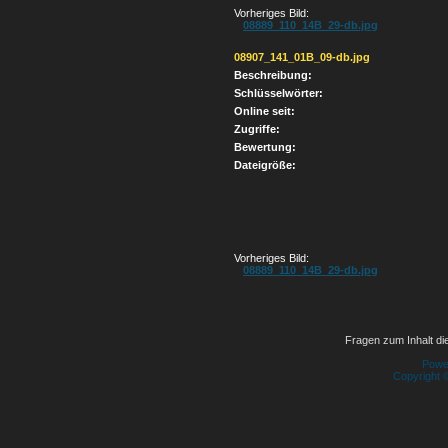
Vorheriges Bild:
08889_110_14B_29-db.jpg
08907_141_01B_09-db.jpg
Beschreibung:
Schlüsselwörter:
Online seit:
Zugriffe:
Bewertung:
Dateigröße:
Vorheriges Bild:
08889_110_14B_29-db.jpg
Fragen zum Inhalt die
Powe
Copyright