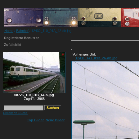
Home
/
Bahnhof
/ 12432_110_01A_42-db.jpg
Registrierte Benutzer
Zufallsbild
Vorheriges Bild:
12431_141_09B_26-db.jpg
08725_110_01B_44-b.jpg
Zugriffe: 3968
Erweiterte Suche
Top Bilder
Neue Bilder