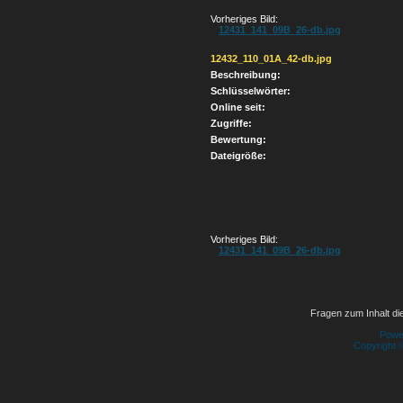
Vorheriges Bild:
12431_141_09B_26-db.jpg
12432_110_01A_42-db.jpg
Beschreibung:
Schlüsselwörter:
Online seit:
Zugriffe:
Bewertung:
Dateigröße:
Vorheriges Bild:
12431_141_09B_26-db.jpg
Fragen zum Inhalt die
Powe
Copyright