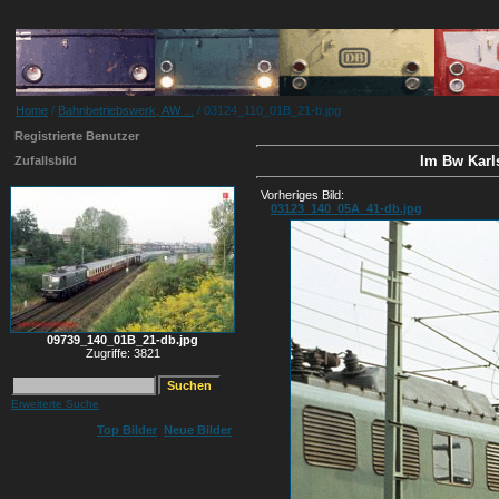
Home
/
Bahnbetriebswerk, AW ...
/ 03124_110_01B_21-b.jpg
Registrierte Benutzer
Im Bw Karls
Zufallsbild
Vorheriges Bild:
03123_140_05A_41-db.jpg
09739_140_01B_21-db.jpg
Zugriffe: 3821
Erweiterte Suche
Top Bilder
Neue Bilder