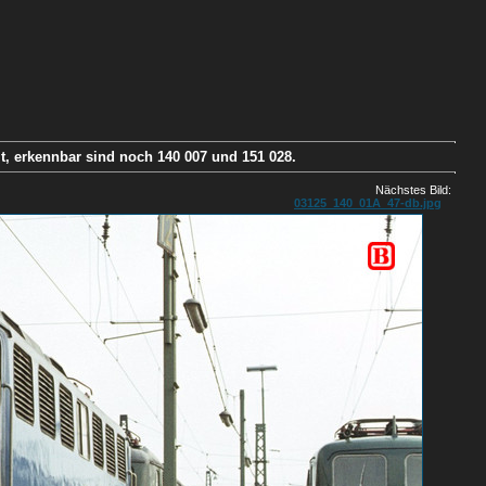
it, erkennbar sind noch 140 007 und 151 028.
Nächstes Bild:
03125_140_01A_47-db.jpg