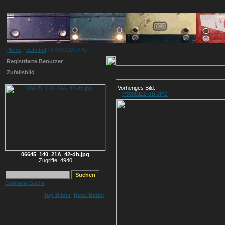
Home
/
Bahnhof
/ P3050114.JPG
Registrierte Benutzer
Zufallsbild
Vorheriges Bild:
P3050112-db.JPG
06645_140_21A_42-db.jpg
Zugriffe: 4940
Erweiterte Suche
Top Bilder
Neue Bilder