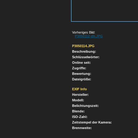
Vorheriges Bild:
P3050112-db.JPG
P3050114.JPG
Beschreibung:
Schlüsselwörter:
Online seit:
Zugriffe:
Bewertung:
Dateigröße:
EXIF Info
Hersteller:
Modell:
Belichtungszeit:
Blende:
ISO-Zahl:
Zeitstempel der Kamera:
Brennweite: