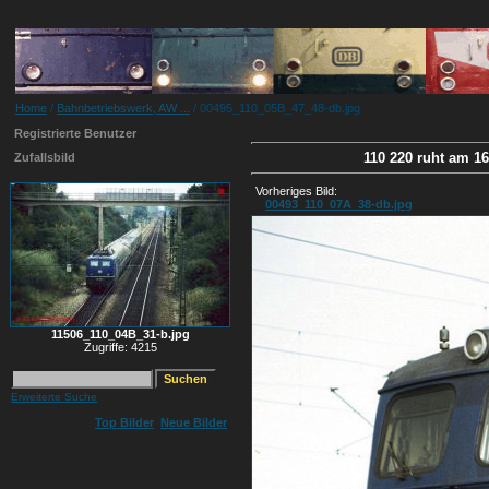
Home
/
Bahnbetriebswerk, AW ...
/ 00495_110_05B_47_48-db.jpg
Registrierte Benutzer
110 220 ruht am 1
Zufallsbild
Vorheriges Bild:
00493_110_07A_38-db.jpg
11506_110_04B_31-b.jpg
Zugriffe: 4215
Erweiterte Suche
Top Bilder
Neue Bilder