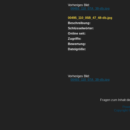
Vorheriges Bild:
00493_110_07A_38-db.jpg
00495_110_05B_47_48-db.jpg
Beschreibung:
Schlüsselwörter:
Online seit:
Zugriffe:
Bewertung:
Dateigröße:
Vorheriges Bild:
00493_110_07A_38-db.jpg
Fragen zum Inhalt die
Powe
Copyright