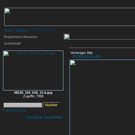
Home
/
Bahnhof
/ P3100291_b.JPG
Registrierte Benutzer
Zufallsbild
Vorheriges Bild:
P3100274-db.JPG
08125_110_03A_11-b.jpg
Zugriffe: 7368
Erweiterte Suche
Top Bilder
Neue Bilder