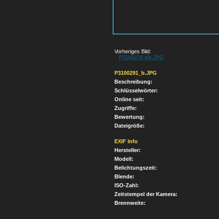
Vorheriges Bild:
P3100274-db.JPG
P3100291_b.JPG
Beschreibung:
Schlüsselwörter:
Online seit:
Zugriffe:
Bewertung:
Dateigröße:
EXIF Info
Hersteller:
Modell:
Belichtungszeit:
Blende:
ISO-Zahl:
Zeitstempel der Kamera:
Brennweite: