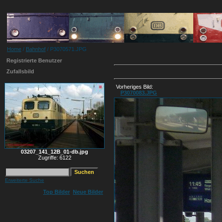
Home
/
Bahnhof
/ P3070571.JPG
Registrierte Benutzer
Zufallsbild
Vorheriges Bild:
P3070083.JPG
03207_141_12B_01-db.jpg
Zugriffe: 6122
Erweiterte Suche
Top Bilder
Neue Bilder