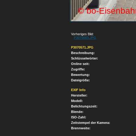
Vorheriges Bild:
P3070083.JPG
P3070571.JPG
Beschreibung:
Schlüsselwörter:
Online seit:
Zugriffe:
Bewertung:
Dateigröße:
EXIF Info
Hersteller:
Modell:
Belichtungszeit:
Blende:
ISO-Zahl:
Zeitstempel der Kamera:
Brennweite: