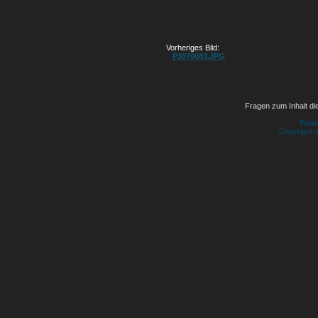
Vorheriges Bild:
P3070083.JPG
Fragen zum Inhalt die
Powe
Copyright