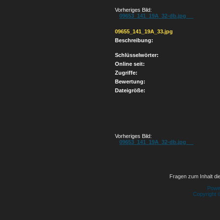
Vorheriges Bild:
09653_141_19A_32-db.jpg
09655_141_19A_33.jpg
Beschreibung:
Schlüsselwörter:
Online seit:
Zugriffe:
Bewertung:
Dateigröße:
Vorheriges Bild:
09653_141_19A_32-db.jpg
Fragen zum Inhalt die
Powe
Copyright