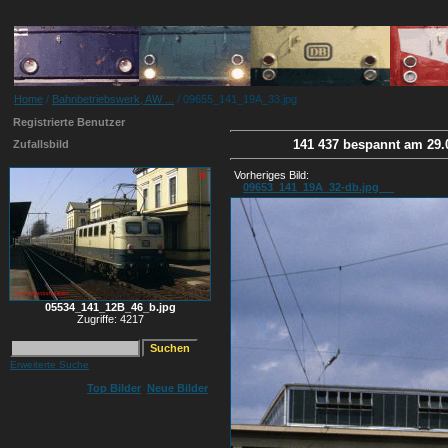
Home
/
Bahnbetriebswerk, AW ...
/ 09655_141_19A_33.jpg
Registrierte Benutzer
141 437 bespannt am 29
Zufallsbild
Vorheriges Bild:
09653_141_19A_32-db.jpg
05534_141_12B_46_b.jpg
Zugriffe: 4217
Erweiterte Suche
Top Bilder
Neue Bilder