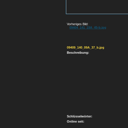
Vorheriges Bild:
09404_141_19A_45-b.jpg
09409_140_09A_37_b.jpg
Beschreibung:
Schlüsselwörter:
Online seit: