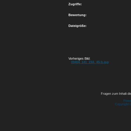
Zugriffe:
Bewertung:
Dateigröße:
Vorheriges Bild:
09404_141_19A_45-b.jpg
Fragen zum Inhalt die
Powe
Copyright