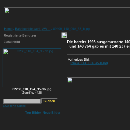
Home
/
Bahnbetriebswerk, AW ...
/ 09409_140_09A_37_b.jpg
Registrierte Benutzer
Die bereits 1993 ausgemusterte 14
Zufallsbild
und 140 764 gab es mit 140 237 ei
Vorheriges Bild:
09404_141_19A_45-b.jpg
02238_110_15A_35-db.jpg
Zugriffe: 4428
Erweiterte Suche
Top Bilder
Neue Bilder