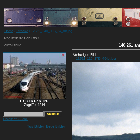
Home
/
Strecke
/ 12535_140_09B_34_db.jpg
Registrierte Benutzer
140 261 am
Zufallsbild
Vorheriges Bild:
12532_110_17B_48-b.jpg
P3130041-db.JPG
Zugriffe: 4244
Erweiterte Suche
Top Bilder
Neue Bilder