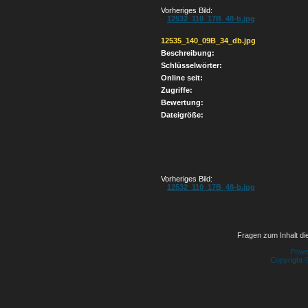
Vorheriges Bild:
12532_110_17B_48-b.jpg
12535_140_09B_34_db.jpg
Beschreibung:
Schlüsselwörter:
Online seit:
Zugriffe:
Bewertung:
Dateigröße:
Vorheriges Bild:
12532_110_17B_48-b.jpg
Fragen zum Inhalt die
Powe
Copyright