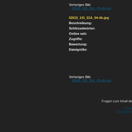
Vorheriges Bild:
02614_110_15A_43-db.jpg
02615_141_01A_04-db.jpg
Beschreibung:
Schlüsselwörter:
Online seit:
Zugriffe:
Bewertung:
Dateigröße:
Vorheriges Bild:
02614_110_15A_43-db.jpg
Fragen zum Inhalt die
Powe
Copyright