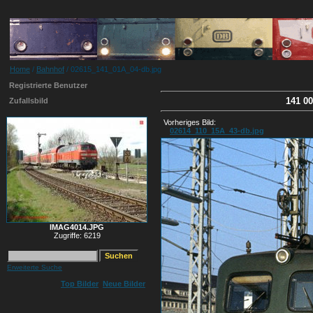
Home
/
Bahnhof
/ 02615_141_01A_04-db.jpg
Registrierte Benutzer
141 00
Zufallsbild
Vorheriges Bild:
02614_110_15A_43-db.jpg
IMAG4014.JPG
Zugriffe: 6219
Erweiterte Suche
Top Bilder
Neue Bilder