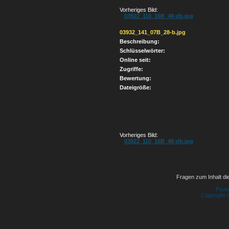
Vorheriges Bild:
03922_110_16B_48-db.jpg
03932_141_07B_28-b.jpg
Beschreibung:
Schlüsselwörter:
Online seit:
Zugriffe:
Bewertung:
Dateigröße:
Vorheriges Bild:
03922_110_16B_48-db.jpg
Fragen zum Inhalt die
Powe
Copyright