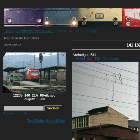
Home
/
Bahnbetriebswerk, AW ...
/ 03932_141_07B_28-b.jpg
Registrierte Benutzer
141 18
Zufallsbild
Vorheriges Bild:
03922_110_16B_48-db.jpg
12235_140_21A_08-db.jpg
Zugriffe: 5280
Erweiterte Suche
Top Bilder
Neue Bilder