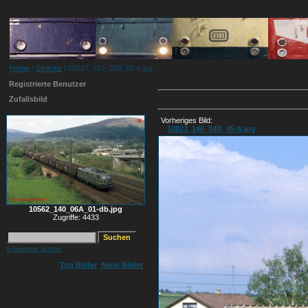
Home
/
Strecke
/ 10827_110_03B_02-b.jpg
Registrierte Benutzer
Zufallsbild
Vorheriges Bild:
10823_140_04B_45-b.jpg
10562_140_06A_01-db.jpg
Zugriffe: 4433
Erweiterte Suche
Top Bilder
Neue Bilder