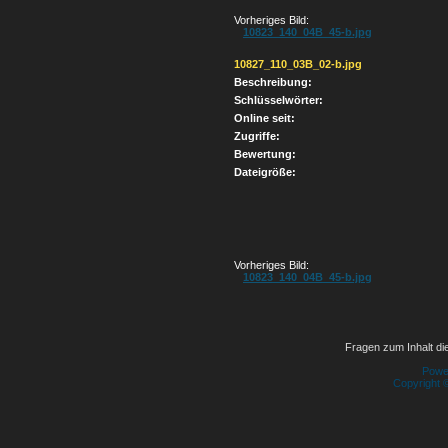
Vorheriges Bild:
10823_140_04B_45-b.jpg
10827_110_03B_02-b.jpg
Beschreibung:
Schlüsselwörter:
Online seit:
Zugriffe:
Bewertung:
Dateigröße:
Vorheriges Bild:
10823_140_04B_45-b.jpg
Fragen zum Inhalt die
Powe
Copyright