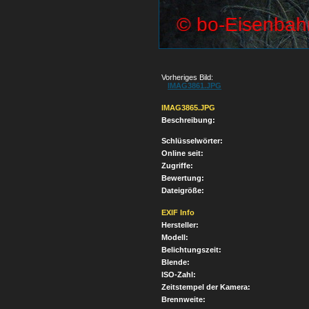
Vorheriges Bild:
IMAG3861.JPG
IMAG3865.JPG
Beschreibung:
Schlüsselwörter:
Online seit:
Zugriffe:
Bewertung:
Dateigröße:
EXIF Info
Hersteller:
Modell:
Belichtungszeit:
Blende:
ISO-Zahl:
Zeitstempel der Kamera:
Brennweite: