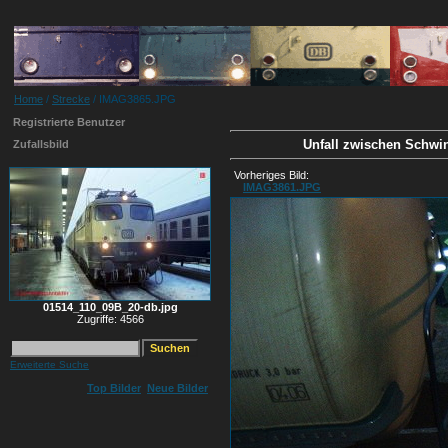
Home
/
Strecke
/ IMAG3865.JPG
Registrierte Benutzer
Unfall zwischen Schwin
Zufallsbild
Vorheriges Bild:
IMAG3861.JPG
01514_110_09B_20-db.jpg
Zugriffe: 4566
Erweiterte Suche
Top Bilder
Neue Bilder