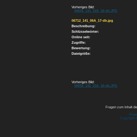
Vorheriges Bild:
06655_141_10A_18-db.JPG
06712_141_06A_17-db.jpg
Beschreibung:
Schlüsselwörter:
Online seit:
Zugriffe:
Bewertung:
Dateigröße:
Vorheriges Bild:
06655_141_10A_18-db.JPG
Fragen zum Inhalt die
Powe
Copyright