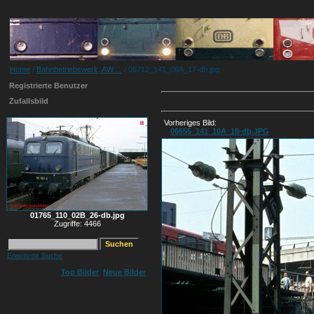
Home
/
Bahnbetriebswerk, AW ...
/ 06712_141_06A_17-db.jpg
Registrierte Benutzer
Zufallsbild
Vorheriges Bild:
06655_141_10A_18-db.JPG
01765_110_02B_26-db.jpg
Zugriffe: 4466
Erweiterte Suche
Top Bilder
Neue Bilder