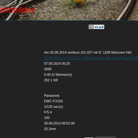
Am 30.08.2014 verlässt 101 027 mit IC 1268 München Hbf.
30.08.2014
,
101 027
,
IC 1268
,
München Hbf
,
20140830
,
IC126
07.09.2014 05:20
3695
0.00 (0 Stimme(n))
252.1 KB
Panasonic
DMC-FX150
1/125 sec(s)
F/5.4
100
30.08.2014 08:52:08
20.2mm