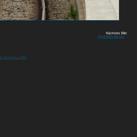
Nächstes Bild:
P3120354-db.jpg
8
,
München
,
1268