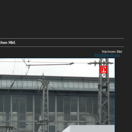
chen Hbf.
Nächstes Bild:
P3120354-db.jpg