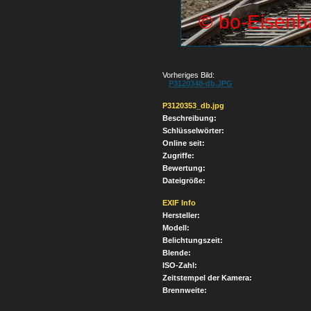
Vorheriges Bild:
P3120348-db.JPG
P3120353_db.jpg
Beschreibung:
Schlüsselwörter:
Online seit:
Zugriffe:
Bewertung:
Dateigröße:
EXIF Info
Hersteller:
Modell:
Belichtungszeit:
Blende:
ISO-Zahl:
Zeitstempel der Kamera:
Brennweite: