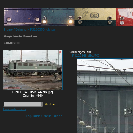
Home
/
Bahnhof
/ P3120353_db.jpg
Registrierte Benutzer
Zufallsbild
Vorheriges Bild:
P3120348-db.JPG
01917_140_05B_44-db.jpg
Zugriffe: 4540
Erweiterte Suche
Top Bilder
Neue Bilder