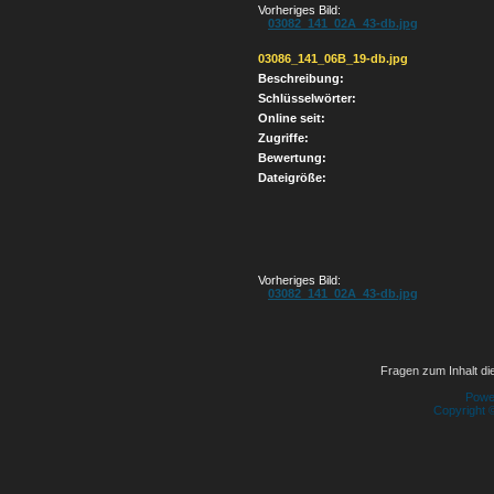
Vorheriges Bild:
03082_141_02A_43-db.jpg
03086_141_06B_19-db.jpg
Beschreibung:
Schlüsselwörter:
Online seit:
Zugriffe:
Bewertung:
Dateigröße:
Vorheriges Bild:
03082_141_02A_43-db.jpg
Fragen zum Inhalt die
Powe
Copyright