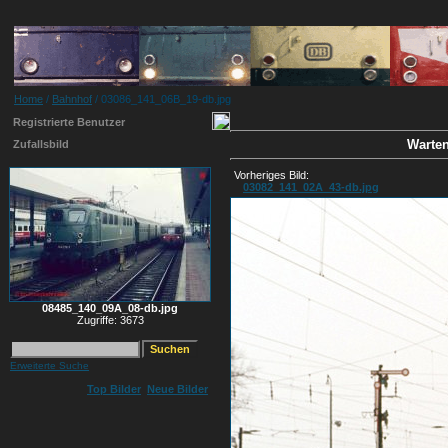
Home
/
Bahnhof
/ 03086_141_06B_19-db.jpg
Registrierte Benutzer
Warten
Zufallsbild
Vorheriges Bild:
03082_141_02A_43-db.jpg
08485_140_09A_08-db.jpg
Zugriffe: 3673
Erweiterte Suche
Top Bilder
Neue Bilder