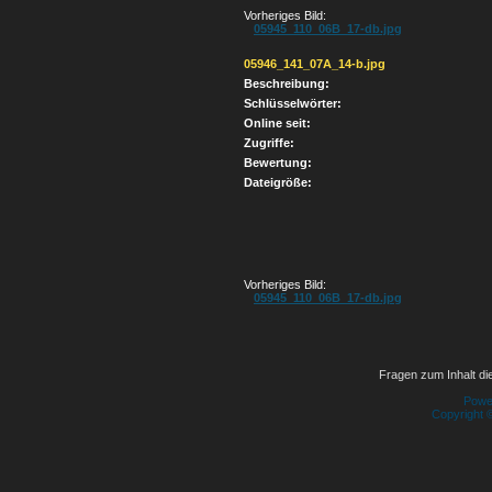
Vorheriges Bild:
05945_110_06B_17-db.jpg
05946_141_07A_14-b.jpg
Beschreibung:
Schlüsselwörter:
Online seit:
Zugriffe:
Bewertung:
Dateigröße:
Vorheriges Bild:
05945_110_06B_17-db.jpg
Fragen zum Inhalt die
Powe
Copyright