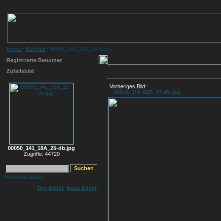
Home
/
Bahnhof
/ 05946_141_07A_14-b.jpg
Registrierte Benutzer
Zufallsbild
Vorheriges Bild:
05945_110_06B_17-db.jpg
00050_141_18A_25-db.jpg
Zugriffe: 44720
Erweiterte Suche
Top Bilder
Neue Bilder