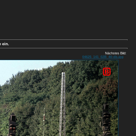
 ein.
Nächstes Bild:
04625_141_02B_40-db.jpg