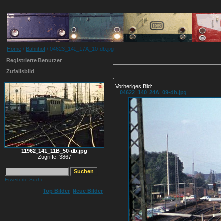
Home
/
Bahnhof
/ 04623_141_17A_10-db.jpg
Registrierte Benutzer
Zufallsbild
Vorheriges Bild:
04622_140_24A_09-db.jpg
11962_141_11B_50-db.jpg
Zugriffe: 3867
Erweiterte Suche
Top Bilder
Neue Bilder