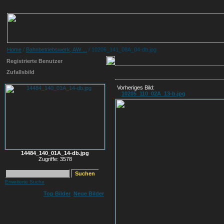
Home
/
Bahnbetriebswerk, AW ...
/ 10206_141_08A_04-db.jpg
Registrierte Benutzer
Zufallsbild
Vorheriges Bild:
10205_110_02A_13-b.jpg
14484_140_01A_14-db.jpg
Zugriffe: 3578
Erweiterte Suche
Top Bilder
Neue Bilder