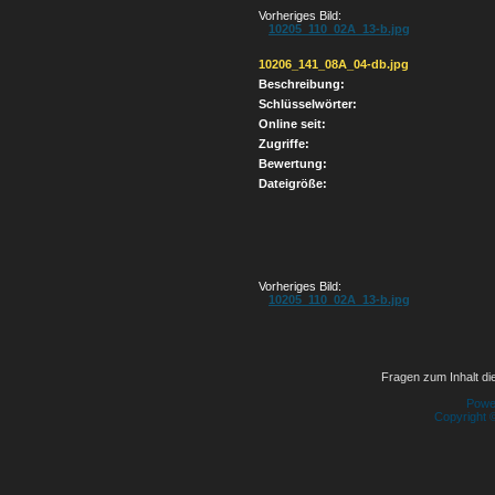
Vorheriges Bild:
10205_110_02A_13-b.jpg
10206_141_08A_04-db.jpg
Beschreibung:
Schlüsselwörter:
Online seit:
Zugriffe:
Bewertung:
Dateigröße:
Vorheriges Bild:
10205_110_02A_13-b.jpg
Fragen zum Inhalt die
Powe
Copyright