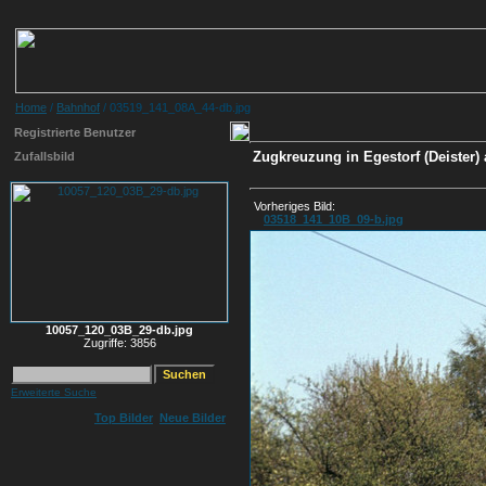
Home
/
Bahnhof
/ 03519_141_08A_44-db.jpg
Registrierte Benutzer
Zugkreuzung in Egestorf (Deister)
Zufallsbild
Vorheriges Bild:
03518_141_10B_09-b.jpg
10057_120_03B_29-db.jpg
Zugriffe: 3856
Erweiterte Suche
Top Bilder
Neue Bilder