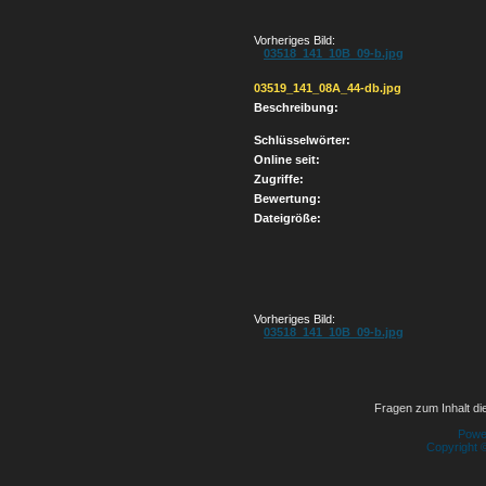
Vorheriges Bild:
03518_141_10B_09-b.jpg
03519_141_08A_44-db.jpg
Beschreibung:
Schlüsselwörter:
Online seit:
Zugriffe:
Bewertung:
Dateigröße:
Vorheriges Bild:
03518_141_10B_09-b.jpg
Fragen zum Inhalt die
Powe
Copyright