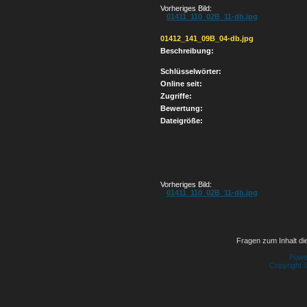
Vorheriges Bild:
01411_110_02B_11-db.jpg
01412_141_09B_04-db.jpg
Beschreibung:
Schlüsselwörter:
Online seit:
Zugriffe:
Bewertung:
Dateigröße:
Vorheriges Bild:
01411_110_02B_11-db.jpg
Fragen zum Inhalt die
Powe
Copyright