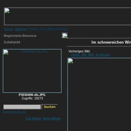
Home
/
Bahnhof
/ 01412_141_09B_04-db.jpg
Registrierte Benutzer
Im schneereichen Wint
Zufallsbild
Vorheriges Bild:
01411_110_02B_11-db.jpg
P3030406-db.JPG
Zugriffe: 18273
Erweiterte Suche
Top Bilder
Neue Bilder