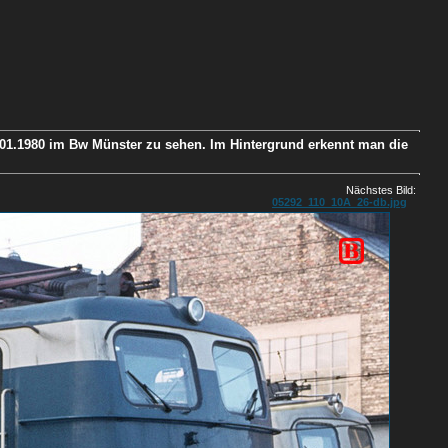
2.01.1980 im Bw Münster zu sehen. Im Hintergrund erkennt man die
Nächstes Bild:
05292_110_10A_26-db.jpg