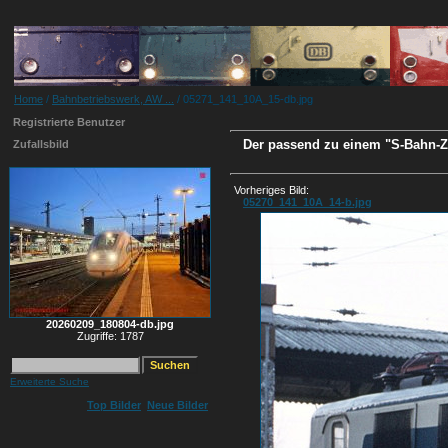
Home
/
Bahnbetriebswerk, AW ...
/ 05271_141_10A_15-db.jpg
Registrierte Benutzer
Der passend zu einem "S-Bahn-Zu
Zufallsbild
Vorheriges Bild:
05270_141_10A_14-b.jpg
20260209_180804-db.jpg
Zugriffe: 1787
Erweiterte Suche
Top Bilder
Neue Bilder