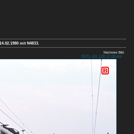
 14.02.1980 mit N4833.
Nächstes Bild:
05371_141_17B_27-db.jpg