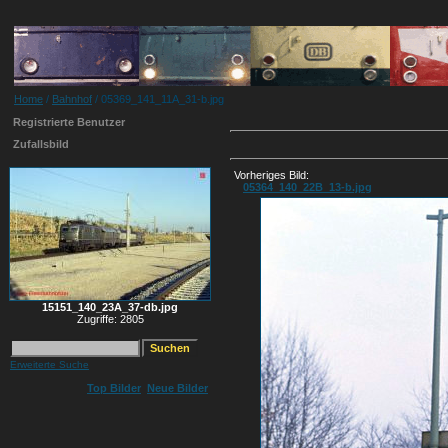
Home
/
Bahnhof
/ 05369_141_11A_31-b.jpg
Registrierte Benutzer
Zufallsbild
Vorheriges Bild:
05364_140_22B_13-b.jpg
15151_140_23A_37-db.jpg
Zugriffe: 2805
Erweiterte Suche
Top Bilder
Neue Bilder