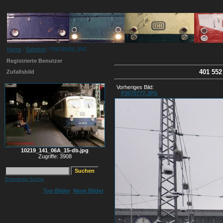
Home
/
Bahnhof
/ P3070828.JPG
Registrierte Benutzer
401 552
Zufallsbild
Vorheriges Bild:
P3070777.JPG
10219_141_06A_15-db.jpg
Zugriffe: 3908
Erweiterte Suche
Top Bilder
Neue Bilder