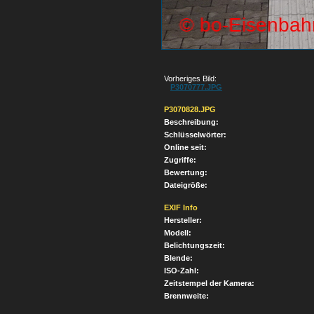
Vorheriges Bild:
P3070777.JPG
P3070828.JPG
Beschreibung:
Schlüsselwörter:
Online seit:
Zugriffe:
Bewertung:
Dateigröße:
EXIF Info
Hersteller:
Modell:
Belichtungszeit:
Blende:
ISO-Zahl:
Zeitstempel der Kamera:
Brennweite: