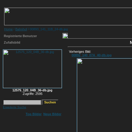
Home
/
Bahnhof
/ 00893_141_11B_24-db.jpg
Registrierte Benutzer
N
Zufallsbild
Vorheriges Bild:
00892_140_07A_40-db.jpg
12575_120_04B_36-db.jpg
Zugriffe: 2595
Erweiterte Suche
Top Bilder
Neue Bilder