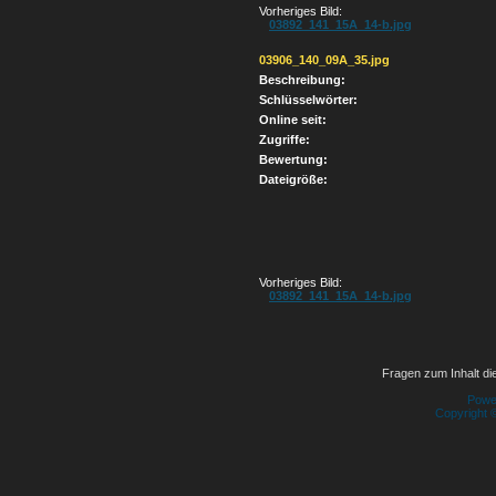
Vorheriges Bild:
03892_141_15A_14-b.jpg
03906_140_09A_35.jpg
Beschreibung:
Schlüsselwörter:
Online seit:
Zugriffe:
Bewertung:
Dateigröße:
Vorheriges Bild:
03892_141_15A_14-b.jpg
Fragen zum Inhalt die
Powe
Copyright