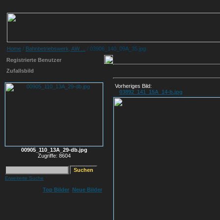
Home
/
Bahnbetriebswerk, AW ...
/ 03906_140_09A_35.jpg
Registrierte Benutzer
Zufallsbild
Vorheriges Bild:
03892_141_15A_14-b.jpg
00905_110_13A_29-db.jpg
Zugriffe: 8604
Erweiterte Suche
Top Bilder
Neue Bilder