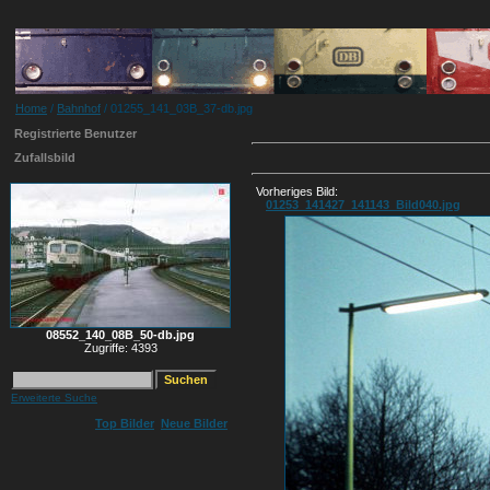
Home
/
Bahnhof
/ 01255_141_03B_37-db.jpg
Registrierte Benutzer
Zufallsbild
Vorheriges Bild:
01253_141427_141143_Bild040.jpg
08552_140_08B_50-db.jpg
Zugriffe: 4393
Erweiterte Suche
Top Bilder
Neue Bilder