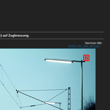
r) auf Zugkreuzung.
Nächstes Bild:
01256_141_16B_28-b.jpg