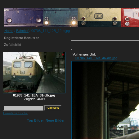
Home
/
Bahnhof
/ 00708_141_12B_12-b.jpg
Registrierte Benutzer
Zufallsbild
Vorheriges Bild:
00706_140_16B_46-db.jpg
01933_141_18A_31-db.jpg
Zugriffe: 4609
Erweiterte Suche
Top Bilder
Neue Bilder