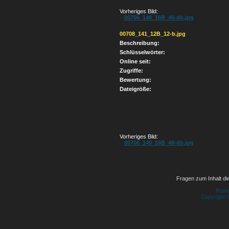
Vorheriges Bild:
00706_140_16B_46-db.jpg
00708_141_12B_12-b.jpg
Beschreibung:
Schlüsselwörter:
Online seit:
Zugriffe:
Bewertung:
Dateigröße:
Vorheriges Bild:
00706_140_16B_46-db.jpg
Fragen zum Inhalt die
Powe
Copyright