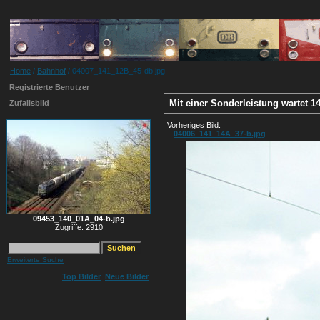
Home
/
Bahnhof
/ 04007_141_12B_45-db.jpg
Registrierte Benutzer
Mit einer Sonderleistung wartet 
Zufallsbild
Vorheriges Bild:
04006_141_14A_37-b.jpg
09453_140_01A_04-b.jpg
Zugriffe: 2910
Erweiterte Suche
Top Bilder
Neue Bilder