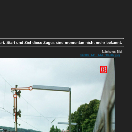
rt. Start und Ziel diese Zuges sind momentan nicht mehr bekannt.
Nächstes Bild:
04008_141_14A_38-db.jpg