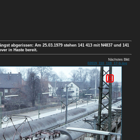
längst abgerissen: Am 25.03.1979 stehen 141 413 mit N4837 und 141
ver in Haste bereit.
Nächstes Bild:
02019_110_11B_17-b.jpg