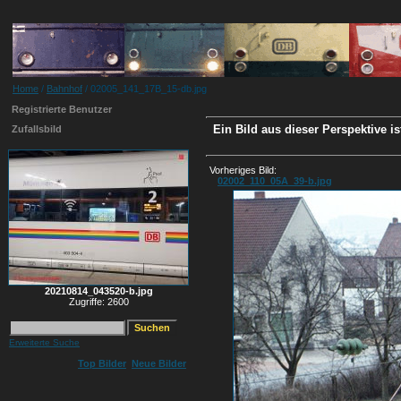
Home
/
Bahnhof
/ 02005_141_17B_15-db.jpg
Registrierte Benutzer
Ein Bild aus dieser Perspektive i
Zufallsbild
Vorheriges Bild:
02002_110_05A_39-b.jpg
20210814_043520-b.jpg
Zugriffe: 2600
Erweiterte Suche
Top Bilder
Neue Bilder