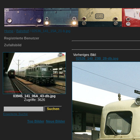
Home
/
Bahnhof
/ 02536_141_15A_21-b.jpg
Registrierte Benutzer
Zufallsbild
Vorheriges Bild:
02535_140_23B_28-db.jpg
03945_141_06A_43-db.jpg
Zugriffe: 3626
Erweiterte Suche
Top Bilder
Neue Bilder