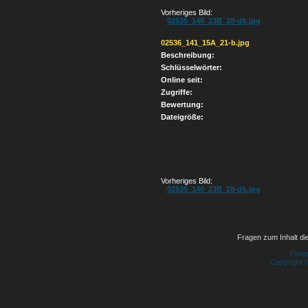
Vorheriges Bild:
02535_140_23B_28-db.jpg
02536_141_15A_21-b.jpg
Beschreibung:
Schlüsselwörter:
Online seit:
Zugriffe:
Bewertung:
Dateigröße:
Vorheriges Bild:
02535_140_23B_28-db.jpg
Fragen zum Inhalt die
Powe
Copyright