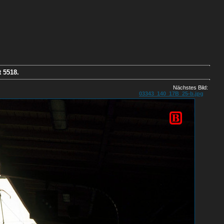
t 5518.
Nächstes Bild:
03343_140_17B_25-b.jpg