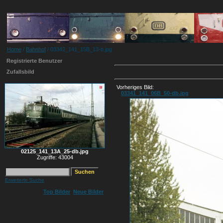
Home
/
Bahnhof
/ 03342_141_15B_13-b.jpg
Registrierte Benutzer
Zufallsbild
Vorheriges Bild:
03341_141_06B_50-db.jpg
02125_141_13A_25-db.jpg
Zugriffe: 43004
Erweiterte Suche
Top Bilder
Neue Bilder