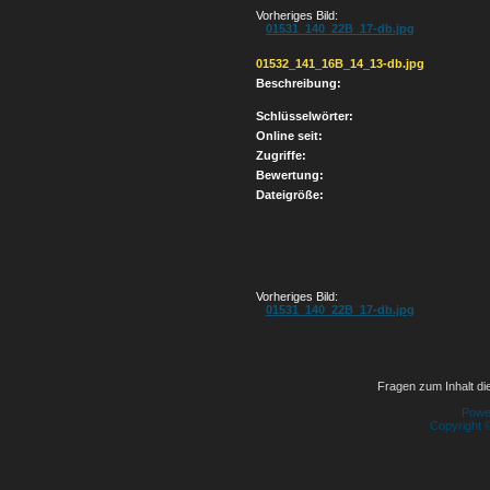
Vorheriges Bild:
01531_140_22B_17-db.jpg
01532_141_16B_14_13-db.jpg
Beschreibung:
Schlüsselwörter:
Online seit:
Zugriffe:
Bewertung:
Dateigröße:
Vorheriges Bild:
01531_140_22B_17-db.jpg
Fragen zum Inhalt die
Powe
Copyright