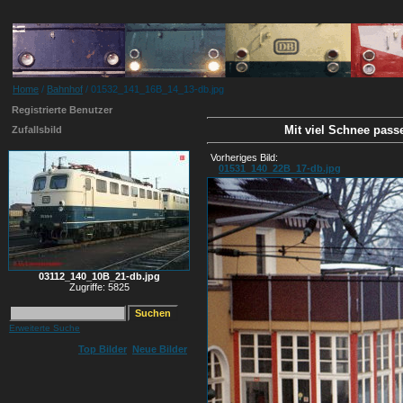
Home
/
Bahnhof
/ 01532_141_16B_14_13-db.jpg
Registrierte Benutzer
Mit viel Schnee passe
Zufallsbild
Vorheriges Bild:
01531_140_22B_17-db.jpg
03112_140_10B_21-db.jpg
Zugriffe: 5825
Erweiterte Suche
Top Bilder
Neue Bilder