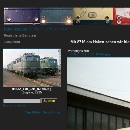
Home
/
Bahnhof
/ 01058_141_17B_30-db.jpg
Registrierte Benutzer
Mit 8716 am Haken sehen wir hier
Zufallsbild
Vorheriges Bild:
01055_141_10A_12-db.jpg
04532_140_02B_02-db.jpg
Zugriffe: 2925
Erweiterte Suche
Top Bilder
Neue Bilder