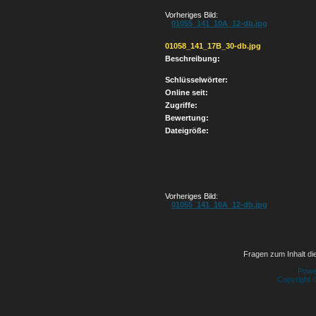
Vorheriges Bild:
01055_141_10A_12-db.jpg
01058_141_17B_30-db.jpg
Beschreibung:
Schlüsselwörter:
Online seit:
Zugriffe:
Bewertung:
Dateigröße:
Vorheriges Bild:
01055_141_10A_12-db.jpg
Fragen zum Inhalt die
Powe
Copyright