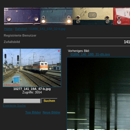
Home
/
Bahnhof
/ 01896_141_18A_02-b.jpg
Registrierte Benutzer
141
Zufallsbild
Vorheriges Bild:
01895_140_18B_31-db.jpg
10277_141_19A_47-b.jpg
Zugriffe: 3554
Erweiterte Suche
Top Bilder
Neue Bilder