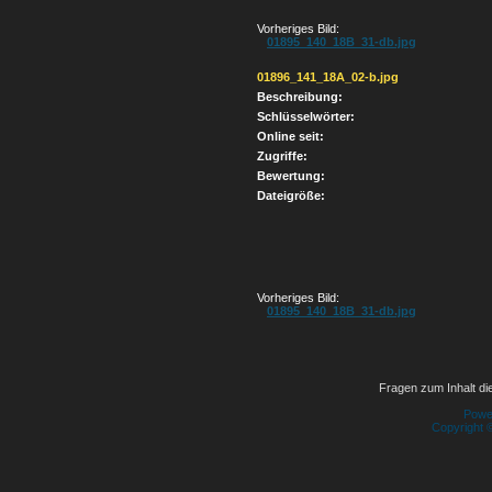
Vorheriges Bild:
01895_140_18B_31-db.jpg
01896_141_18A_02-b.jpg
Beschreibung:
Schlüsselwörter:
Online seit:
Zugriffe:
Bewertung:
Dateigröße:
Vorheriges Bild:
01895_140_18B_31-db.jpg
Fragen zum Inhalt die
Powe
Copyright