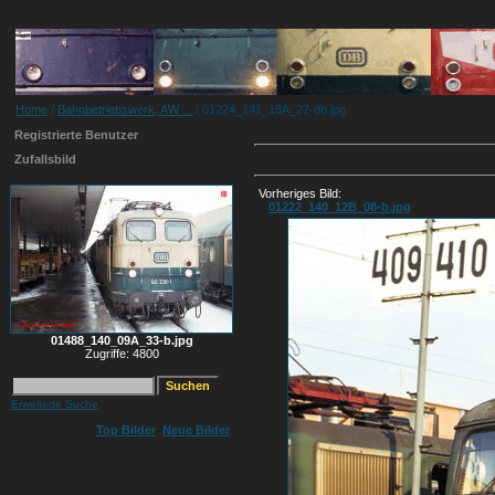
Home
/
Bahnbetriebswerk, AW ...
/ 01224_141_18A_27-db.jpg
Registrierte Benutzer
Zufallsbild
Vorheriges Bild:
01222_140_12B_08-b.jpg
01488_140_09A_33-b.jpg
Zugriffe: 4800
Erweiterte Suche
Top Bilder
Neue Bilder