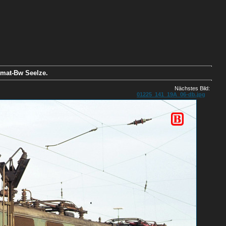
imat-Bw Seelze.
Nächstes Bild:
01225_141_19A_06-db.jpg