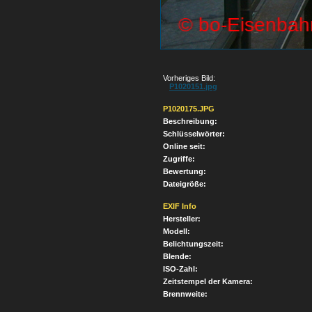
Vorheriges Bild:
P1020151.jpg
P1020175.JPG
Beschreibung:
Schlüsselwörter:
Online seit:
Zugriffe:
Bewertung:
Dateigröße:
EXIF Info
Hersteller:
Modell:
Belichtungszeit:
Blende:
ISO-Zahl:
Zeitstempel der Kamera:
Brennweite: