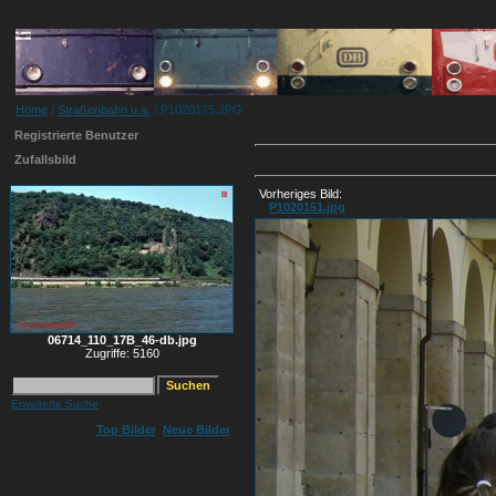
Home
/
Straßenbahn u.a.
/ P1020175.JPG
Registrierte Benutzer
Zufallsbild
Vorheriges Bild:
P1020151.jpg
06714_110_17B_46-db.jpg
Zugriffe: 5160
Erweiterte Suche
Top Bilder
Neue Bilder