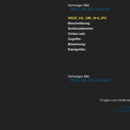
Vorheriges Bild:
08527_110_11B_32-db.jpg
08528_141_19B_34-b.JPG
Beschreibung:
Schlüsselwörter:
Online seit:
Zugriffe:
Bewertung:
Dateigröße:
Vorheriges Bild:
08527_110_11B_32-db.jpg
Fragen zum Inhalt die
Powe
Copyright