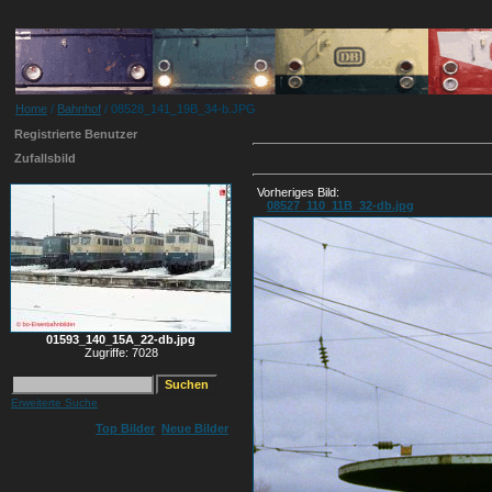
Home
/
Bahnhof
/ 08528_141_19B_34-b.JPG
Registrierte Benutzer
Zufallsbild
Vorheriges Bild:
08527_110_11B_32-db.jpg
01593_140_15A_22-db.jpg
Zugriffe: 7028
Erweiterte Suche
Top Bilder
Neue Bilder