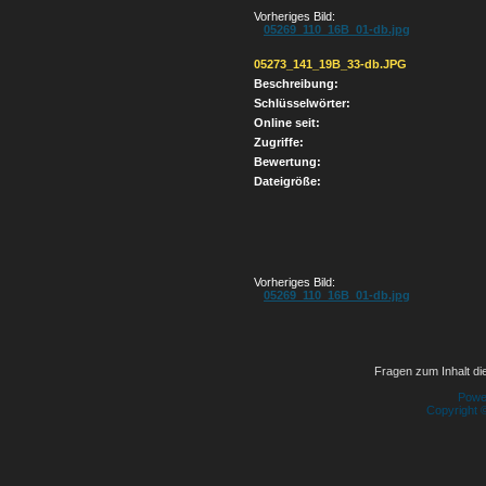
Vorheriges Bild:
05269_110_16B_01-db.jpg
05273_141_19B_33-db.JPG
Beschreibung:
Schlüsselwörter:
Online seit:
Zugriffe:
Bewertung:
Dateigröße:
Vorheriges Bild:
05269_110_16B_01-db.jpg
Fragen zum Inhalt die
Powe
Copyright