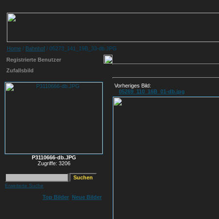
Home
/
Bahnhof
/ 05273_141_19B_33-db.JPG
Registrierte Benutzer
Zufallsbild
Vorheriges Bild:
05269_110_16B_01-db.jpg
P3110666-db.JPG
Zugriffe: 3206
Erweiterte Suche
Top Bilder
Neue Bilder