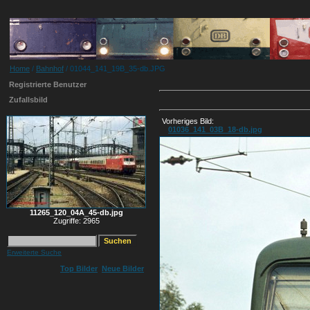
Home
/
Bahnhof
/ 01044_141_19B_35-db.JPG
Registrierte Benutzer
Zufallsbild
Vorheriges Bild:
01036_141_03B_18-db.jpg
11265_120_04A_45-db.jpg
Zugriffe: 2965
Erweiterte Suche
Top Bilder
Neue Bilder