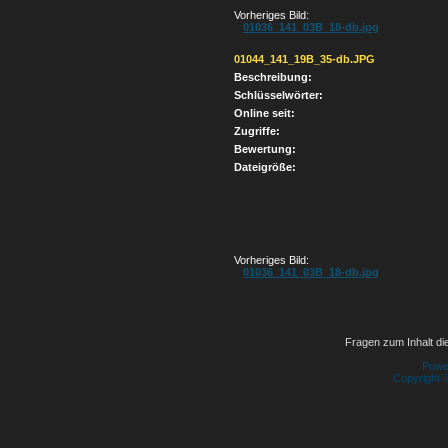
Vorheriges Bild:
01036_141_03B_18-db.jpg
01044_141_19B_35-db.JPG
Beschreibung:
Schlüsselwörter:
Online seit:
Zugriffe:
Bewertung:
Dateigröße:
Vorheriges Bild:
01036_141_03B_18-db.jpg
Fragen zum Inhalt die
Powe
Copyright