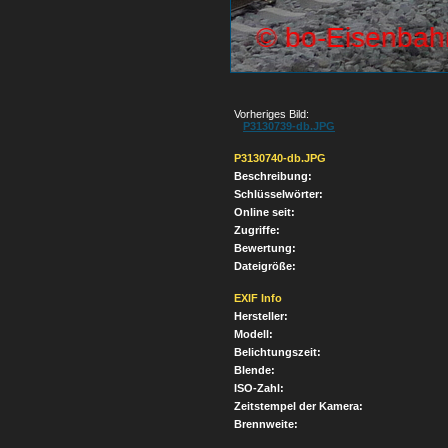
Vorheriges Bild:
P3130739-db.JPG
P3130740-db.JPG
Beschreibung:
Schlüsselwörter:
Online seit:
Zugriffe:
Bewertung:
Dateigröße:
EXIF Info
Hersteller:
Modell:
Belichtungszeit:
Blende:
ISO-Zahl:
Zeitstempel der Kamera:
Brennweite: