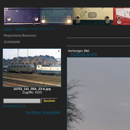
Home
/
Bahnhof
/ P3130740-db.JPG
Registrierte Benutzer
Zufallsbild
Vorheriges Bild:
P3130739-db.JPG
10753_141_05A_23-b.jpg
Zugriffe: 4103
Erweiterte Suche
Top Bilder
Neue Bilder