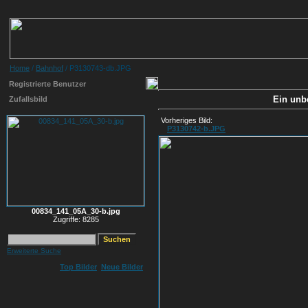
Home
/
Bahnhof
/ P3130743-db.JPG
Registrierte Benutzer
Ein unb
Zufallsbild
Vorheriges Bild:
P3130742-b.JPG
00834_141_05A_30-b.jpg
Zugriffe: 8285
Erweiterte Suche
Top Bilder
Neue Bilder