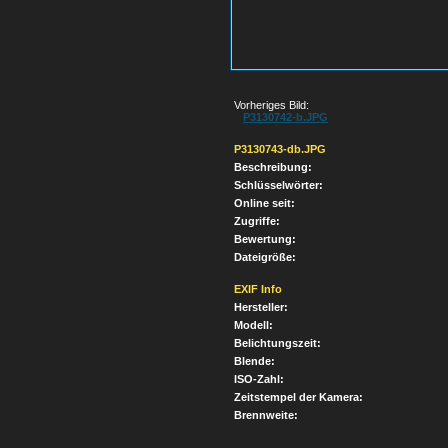
Vorheriges Bild:
P3130742-b.JPG
P3130743-db.JPG
Beschreibung:
Schlüsselwörter:
Online seit:
Zugriffe:
Bewertung:
Dateigröße:
EXIF Info
Hersteller:
Modell:
Belichtungszeit:
Blende:
ISO-Zahl:
Zeitstempel der Kamera:
Brennweite: