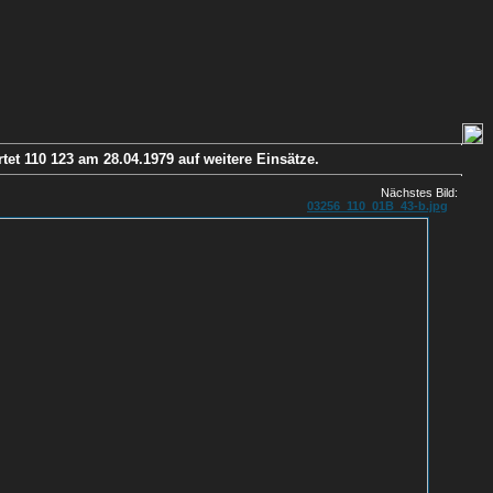
et 110 123 am 28.04.1979 auf weitere Einsätze.
Nächstes Bild:
03256_110_01B_43-b.jpg