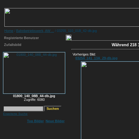
Home
/
Bahnbetriebswerk, AW ...
/ 03255_110_01B_42-db.jpg
Registrierte Benutzer
Während 218 3
Zufallsbild
Vorheriges Bild:
03254_141_13A_29-db.jpg
01800_140_08B_44-db.jpg
Zugriffe: 6080
Erweiterte Suche
Top Bilder
Neue Bilder