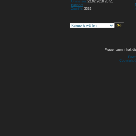
O
Online seit
22.02.2018 20:51
Bahnhof
Z
Zugriffe:
3382
Fragen zum Inhalt die
Powe
Copyright