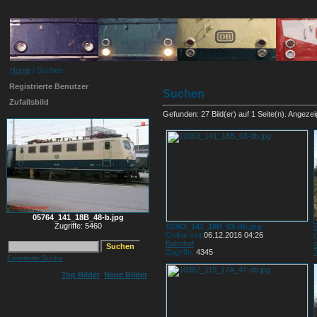
Home
/ Suchen
Registrierte Benutzer
Suchen
Zufallsbild
Gefunden: 27 Bild(er) auf 1 Seite(n). Angezeigt
05764_141_18B_48-b.jpg
Zugriffe: 5460
10363_141_18B_03-db.jpg
Online seit
06.12.2016 04:26
O
Bahnhof
Zugriffe:
4345
Z
Erweiterte Suche
Top Bilder
Neue Bilder