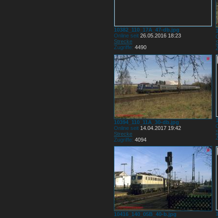
10382_110_17A_47-db.jpg
Online seit
26.05.2016 18:23
O
Strecke
Zugriffe:
4490
Z
10394_110_11A_30-db.jpg
O
Online seit
14.04.2017 19:42
Strecke
Z
Zugriffe:
4094
10416_140_05B_40-b.jpg